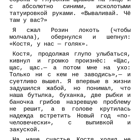
с абсолютно синими, исколотыми
татуировкой руками. «Вываливай. Чё
там у вас?»
Я сжал Розин локоть (чтобы
молчала), обернулся и шепнул:
«Костя, у нас — голяк».
Костя, продолжая глупо улыбаться,
кивнул и громко произнёс: «Щас,
щас, щас.— а потом мне на ухо:
Только ни с кем не заводись»,— и
суетливо вышел. Я впервые в жизни
задушился жабой, но понимал, что
наша бутылка, буханка, две рыбки и
баночка грибов назревшую проблему
не решит, а в голове крутилась
надежда встретить Новый год «по-
человечески», с выпивкой и
закуской.
На наше счастье Костя ходил не