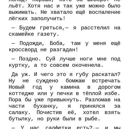
льёт. Хотя нас и так уже можно было
выжимать. Не хватало ещё воспаление
лёгких заполучить!
— Будем греться,— я расстелил на
скамейке газету.
— Подожди, Боба, там у меня ещё
кроссворд не разгадан!
— Поздно. Суй лучше ноги мне под
куртку, а то совсем окоченела.
Да уж. И чего это я губу раскатал?
Ну не суждено бомжам встречать
Новый год у камина в дорогом
коттедже или у печки в тёплой избе.
Пора бы уже привыкнуть. Разломав на
части буханку, я принялся за
салаку. Почистив её, хотел взять
бутылку, но руки были в рыбе.
— У нас салфетки есть?,— и мы