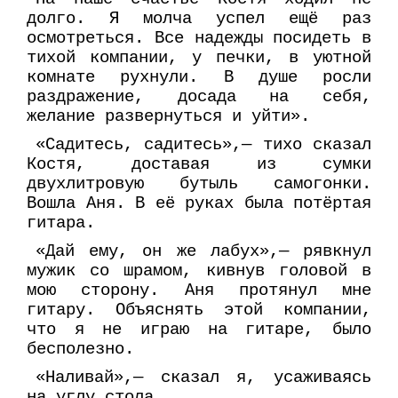
долго. Я молча успел ещё раз
осмотреться. Все надежды посидеть в
тихой компании, у печки, в уютной
комнате рухнули. В душе росли
раздражение, досада на себя,
желание развернуться и уйти».
«Садитесь, садитесь»,— тихо сказал
Костя, доставая из сумки
двухлитровую бутыль самогонки.
Вошла Аня. В её руках была потёртая
гитара.
«Дай ему, он же лабух»,— рявкнул
мужик со шрамом, кивнув головой в
мою сторону. Аня протянул мне
гитару. Объяснять этой компании,
что я не играю на гитаре, было
бесполезно.
«Наливай»,— сказал я, усаживаясь
на углу стола.