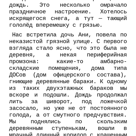
дождь. Это несколько омрачало
праздничное настроение. Хотелось
искрящегося снега, а тут — тающий
гололёд вперемешку с грязью.
Нас встретила дочь Ани, повела по
неказистой грязной улице. С первого
взгляда стало ясно, что это была не
деревня, а некая периферийная
промзона: какие-то амбарно-
складские помещения, дома типа
ДОСов (дом офицерского состава),
гниющие деревянные бараки. К одному
из таких двухэтажных бараков мы
вскоре и подошли. Дождь продолжал
лить за шиворот, под ложечкой
засосало, но уже не от постоянного
голода, а от смутного предчувствия.
Мы поднялись по скользким
деревянным ступенькам, вошли в
мрачный длинный коридор с крашенным