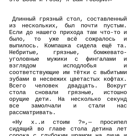
Длинный грязный стол, составленный
из нескольких, был почти пустым.
Если до нашего прихода там что-то и
было, то уже всё сожралось и
выпилось. Компашка сидела ещё та.
Небритые, грязные, бомжевато-
уголовные мужики с фингалами и
взглядом исподлобья и
соответствующие им тётки с выбитыми
зубами в несвежих цветастых кофтах.
Всего человек двадцать. Вокруг
стола сновали грязные, истошно
орущие дети. На несколько секунд
все замолчали и стали нас
рассматривать.
«Ну х..и стоим ?»,— просипел
сидящий во главе стола детина лет
сорока с глубоким шрамом на лице и