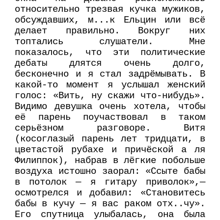
относительно трезвая кучка мужиков,
обсуждавших, м...к Ельцин или всё
делает правильно. Вокруг них
топтались слушатели. Мне
показалось, что эти политические
дебаты длятся очень долго,
бесконечно и я стал задрёмывать. В
какой-то момент я услышал женский
голос: «Вить, ну скажи что-нибудь».
Видимо девушка очень хотела, чтобы
её парень поучаствовал в таком
серьёзном разговоре. Витя
(косоглазый парень лет тридцати, в
цветастой рубахе и причёской а ля
Филиппок), набрав в лёгкие побольше
воздуха истошно заорал: «Ссыте бабы
в потолок — я гитару приволок»,—
осмотрелся и добавил: «Становитесь
бабы в кучу — я вас раком отх..чу».
Его спутница улыбалась, она была