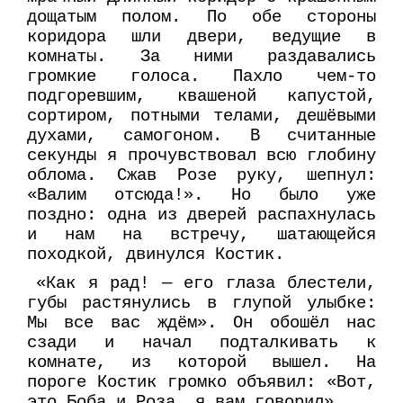
дощатым полом. По обе стороны
коридора шли двери, ведущие в
комнаты. За ними раздавались
громкие голоса. Пахло чем-то
подгоревшим, квашеной капустой,
сортиром, потными телами, дешёвыми
духами, самогоном. В считанные
секунды я прочувствовал всю глобину
облома. Сжав Розе руку, шепнул:
«Валим отсюда!». Но было уже
поздно: одна из дверей распахнулась
и нам на встречу, шатающейся
походкой, двинулся Костик.
«Как я рад! — его глаза блестели,
губы растянулись в глупой улыбке:
Мы все вас ждём». Он обошёл нас
сзади и начал подталкивать к
комнате, из которой вышел. На
пороге Костик громко объявил: «Вот,
это Боба и Роза, я вам говорил»