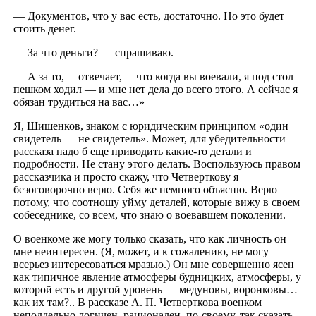
— Документов, что у вас есть, достаточно. Но это будет
стоить денег.
— За что деньги? — спрашиваю.
— А за то,— отвечает,— что когда вы воевали, я под стол
пешком ходил — и мне нет дела до всего этого. А сейчас я
обязан трудиться на вас…»
Я, Шишенков, знаком с юридическим принципом «один
свидетель — не свидетель». Может, для убедительности
рассказа надо б еще приводить какие-то детали и
подробности. Не стану этого делать. Воспользуюсь правом
рассказчика и просто скажу, что Четверткову я
безоговорочно верю. Себя же немного объясню. Верю
потому, что соотношу уйму деталей, которые вижу в своем
собеседнике, со всем, что знаю о воевавшем поколении.
О военкоме же могу только сказать, что как личность он
мне неинтересен. (Я, может, и к сожалению, не могу
всерьез интересоваться мразью.) Он мне совершенно ясен
как типичное явление атмосферы будницких, атмосферы, у
которой есть и другой уровень — медуновы, воронковы…
как их там?.. В рассказе А. П. Четверткова военком
неподдельно логичен, рационален, по-своему, так сказать,