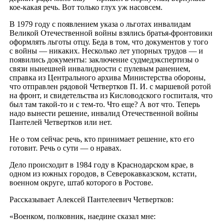
кое-какая речь. Вот только глух уж насовсем.
В 1979 году с появлением указа о льготах инвалидам
Великой Отечественной войны взялись братья-фронтовики
оформлять льготы отцу. Беда в том, что документов у того
с войны — никаких. Несколько лет упорных трудов — и
появились документы: заключение судмедэкспертизы о
связи нынешней инвалидности с пулевым ранением,
справка из Центрального архива Министерства обороны,
что отправлен рядовой Четвертков П. И. с маршевой ротой
на фронт, и свидетельства из Кисловодского госпиталя, что
был там такой-то и с тем-то. Что еще? А вот что. Теперь
надо вынести решение, инвалид Отечественной войны
Пантелей Четвертков или нет.
Не о том сейчас речь, кто принимает решение, кто его
готовит. Речь о сути — о нравах.
Дело происходит в 1984 году в Краснодарском крае, в
одном из южных городов, в Северокавказском, кстати,
военном округе, штаб которого в Ростове.
Рассказывает Алексей Пантелеевич Четвертков:
«Военком, полковник, наедине сказал мне: