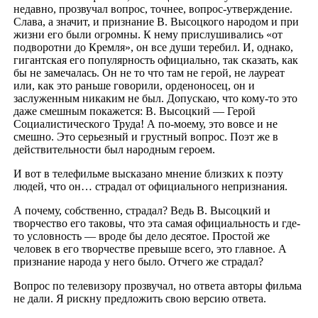
недавно, прозвучал вопрос, точнее, вопрос-утверждение.
Слава, а значит, и признание В. Высоцкого народом и при
жизни его были огромны. К нему прислушивались «от
подворотни до Кремля», он все души теребил. И, однако,
гигантская его популярность официально, так сказать, как
бы не замечалась. Он не то что там не герой, не лауреат
или, как это раньше говорили, орденоносец, он и
заслуженным никаким не был. Допускаю, что кому-то это
даже смешным покажется: В. Высоцкий — Герой
Социалистического Труда! А по-моему, это вовсе и не
смешно. Это серьезный и грустный вопрос. Поэт же в
действительности был народным героем.
И вот в телефильме высказано мнение близких к поэту
людей, что он… страдал от официального непризнания.
А почему, собственно, страдал? Ведь В. Высоцкий и
творчество его таковы, что эта самая официальность и где-
то условность — вроде бы дело десятое. Простой же
человек в его творчестве превыше всего, это главное. А
признание народа у него было. Отчего же страдал?
Вопрос по телевизору прозвучал, но ответа авторы фильма
не дали. Я рискну предложить свою версию ответа.