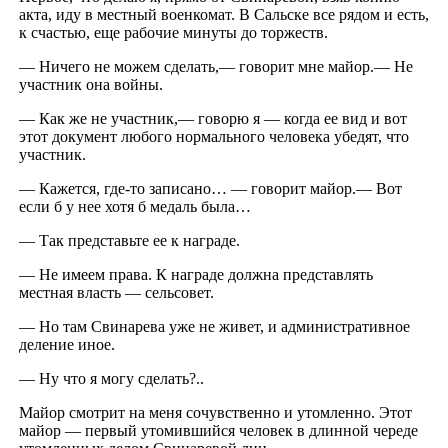
акта, иду в местный военкомат. В Сальске все рядом и есть,
к счастью, еще рабочие минуты до торжеств.
— Ничего не можем сделать,— говорит мне майор.— Не
участник она войны.
— Как же не участник,— говорю я — когда ее вид и вот
этот документ любого нормального человека убедят, что
участник.
— Кажется, где-то записано… — говорит майор.— Вот
если б у нее хотя б медаль была…
— Так представьте ее к награде.
— Не имеем права. К награде должна представлять
местная власть — сельсовет.
— Но там Свинарева уже не живет, и административное
деление иное.
— Ну что я могу сделать?..
Майор смотрит на меня сочувственно и утомленно. Этот
майор — первый утомившийся человек в длинной череде