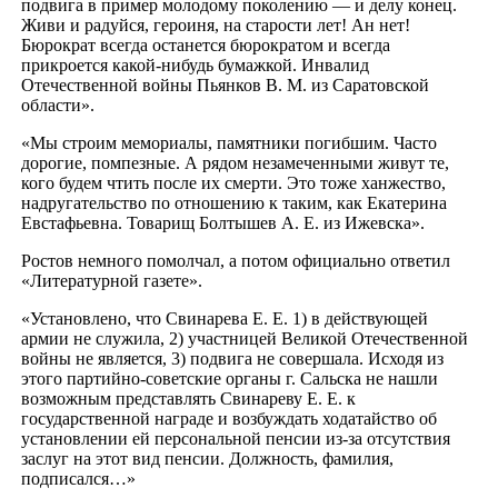
подвига в пример молодому поколению — и делу конец.
Живи и радуйся, героиня, на старости лет! Ан нет!
Бюрократ всегда останется бюрократом и всегда
прикроется какой-нибудь бумажкой. Инвалид
Отечественной войны Пьянков В. М. из Саратовской
области».
«Мы строим мемориалы, памятники погибшим. Часто
дорогие, помпезные. А рядом незамеченными живут те,
кого будем чтить после их смерти. Это тоже ханжество,
надругательство по отношению к таким, как Екатерина
Евстафьевна. Товарищ Болтышев А. Е. из Ижевска».
Ростов немного помолчал, а потом официально ответил
«Литературной газете».
«Установлено, что Свинарева Е. Е. 1) в действующей
армии не служила, 2) участницей Великой Отечественной
войны не является, 3) подвига не совершала. Исходя из
этого партийно-советские органы г. Сальска не нашли
возможным представлять Свинареву Е. Е. к
государственной награде и возбуждать ходатайство об
установлении ей персональной пенсии из-за отсутствия
заслуг на этот вид пенсии. Должность, фамилия,
подписался…»