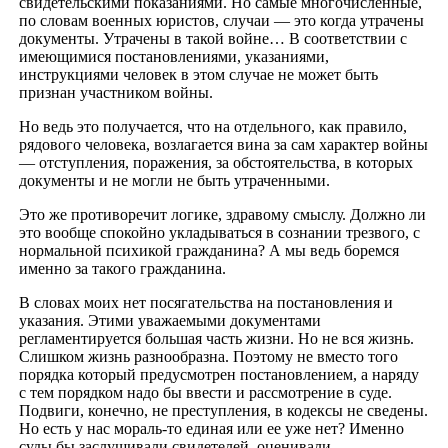
свидетельскими показаниями. Но самые многочисленные,
по словам военных юристов, случаи — это когда утрачены
документы. Утрачены в такой войне… В соответствии с
имеющимися постановлениями, указаниями,
инструкциями человек в этом случае не может быть
признан участником войны.
Но ведь это получается, что на отдельного, как правило,
рядового человека, возлагается вина за сам характер войны
— отступления, поражения, за обстоятельства, в которых
документы и не могли не быть утраченными.
Это же противоречит логике, здравому смыслу. Должно ли
это вообще спокойно укладываться в сознании трезвого, с
нормальной психикой гражданина? А мы ведь боремся
именно за такого гражданина.
В словах моих нет посягательства на постановления и
указания. Этими уважаемыми документами
регламентируется большая часть жизни. Но не вся жизнь.
Слишком жизнь разнообразна. Поэтому не вместо того
порядка который предусмотрен постановлением, а наряду
с тем порядком надо бы ввести и рассмотрение в суде.
Подвиги, конечно, не преступления, в кодексы не сведены.
Но есть у нас мораль-то единая или ее уже нет? Именно
суды бы заслушивали свидетелей, оценивали