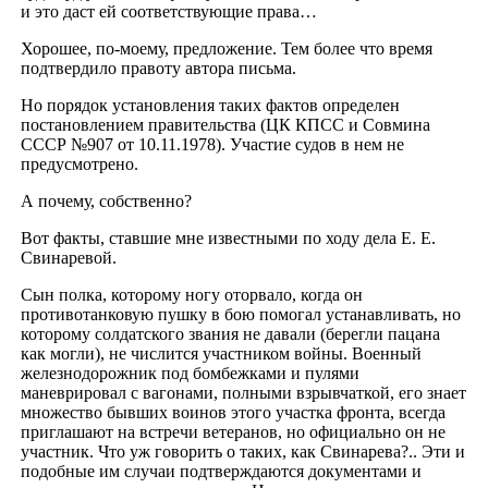
и это даст ей соответствующие права…
Хорошее, по-моему, предложение. Тем более что время
подтвердило правоту автора письма.
Но порядок установления таких фактов определен
постановлением правительства (ЦК КПСС и Совмина
СССР №907 от 10.11.1978). Участие судов в нем не
предусмотрено.
А почему, собственно?
Вот факты, ставшие мне известными по ходу дела Е. Е.
Свинаревой.
Сын полка, которому ногу оторвало, когда он
противотанковую пушку в бою помогал устанавливать, но
которому солдатского звания не давали (берегли пацана
как могли), не числится участником войны. Военный
железнодорожник под бомбежками и пулями
маневрировал с вагонами, полными взрывчаткой, его знает
множество бывших воинов этого участка фронта, всегда
приглашают на встречи ветеранов, но официально он не
участник. Что уж говорить о таких, как Свинарева?.. Эти и
подобные им случаи подтверждаются документами и