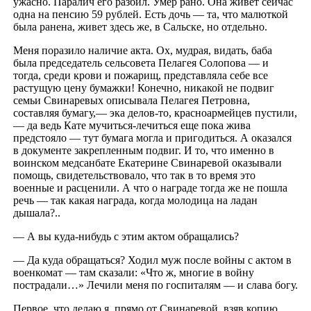
ужасно. Паралич его разбил. Умер рано. Она живет сейчас
одна на пенсию 59 рублей. Есть дочь — та, что малюткой
была ранена, живет здесь же, в Сальске, но отдельно.
Меня поразило наличие акта. Ох, мудрая, видать, баба
была председатель сельсовета Пелагея Солопова — и
тогда, среди крови и пожарищ, представляла себе все
растущую цену бумажки! Конечно, никакой не подвиг
семьи Свинаревых описывала Пелагея Петровна,
составляя бумагу,— эка делов-то, красноармейцев пустили,
— да ведь Кате мучиться-лечиться еще пока жива
предстояло — тут бумага могла и пригодиться. А оказался
в документе закрепленным подвиг. И то, что именно в
воинском медсанбате Екатерине Свинаревой оказывали
помощь, свидетельствовало, что так в то время это
военные и расценили. А что о награде тогда же не пошла
речь — так какая награда, когда молодица на ладан
дышала?..
— А вы куда-нибудь с этим актом обращались?
— Да куда обращаться? Ходил муж после войны с актом в
военкомат — там сказали: «Что ж, многие в войну
пострадали…» Лечили меня по госпиталям — и слава богу.
Первое, что делаю я, прямо от Свинаревой, взяв копию