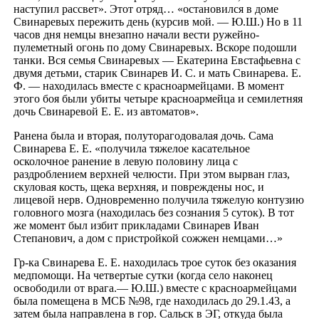
наступил рассвет». Этот отряд… «остановился в доме
Свинаревых пережить день (курсив мой. — Ю.Ш.) Но в 11
часов дня немцы внезапно начали вести ружейно-
пулеметный огонь по дому Свинаревых. Вскоре подошли
танки. Вся семья Свинаревых — Екатерина Евстафьевна с
двумя детьми, старик Свинарев И. С. и мать Свинарева. Е.
Ф. — находилась вместе с красноармейцами. В момент
этого боя были убиты четыре красноармейца и семилетняя
дочь Свинаревой Е. Е. из автоматов».
Ранена была и вторая, полуторагодовалая дочь. Сама
Свинарева Е. Е. «получила тяжелое касательное
осколочное ранение в левую половину лица с
раздроблением верхней челюсти. При этом вырван глаз,
скуловая кость, щека верхняя, и повреждены нос, и
лицевой нерв. Одновременно получила тяжелую контузию
головного мозга (находилась без сознания 5 суток). В тот
же момент был избит прикладами Свинарев Иван
Степанович, а дом с пристройкой сожжен немцами…»
Гр-ка Свинарева Е. Е. находилась трое суток без оказания
медпомощи. На четвертые сутки (когда село наконец
освободили от врага.— Ю.Ш.) вместе с красноармейцами
была помещена в МСБ №98, где находилась до 29.1.43, а
затем была направлена в гор. Сальск в ЭГ, откуда была