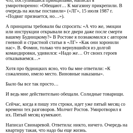
что, поступившись принципами, написал я
умиротворенно: «Обещают… К магазину прикрепили. В
очередь на жилье поставили» («ЛГ», 15 июля 1987 г.
«Подвиг признается, но…»).
А принципы требовали бы спросить: «А что же, эмоции
или инструкции открывали все двери даже после смерти
вашему Будницкому?» В Ростове я познакомился с автором
гневной и страстной статьи в «ЛГ» «Как они хоронили
нас». В. Фомин, только что вернувшийся из долгой
командировки, удивился: «Надо же… От своих героев
отказываемся…»
Хотя про будницких ясно, что бы мне ответили: «К
сожалению, имело место. Виновные наказаны».
Было бы все так просто…
И ведь мне действительно обещали. Солидные товарищи.
Сейчас, когда я пишу эти строки, идет уже пятый месяц со
времени тех разговоров. Молчит Ростов. Умиротворил я
их. Пятый месяц кумекают.
Написал Свинаревой. Ответила: никто, ничего. Очередь на
квартиру такая, что надо бы еще жизнь.