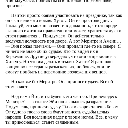
Эйя задумался, подняв глаза в потолок. Поразмышляв,
произнес:
— Паитси просто обязан участвовать на празднике, так как
он сын великого вождя. Хуто… Он из простолюдин…
Пожалуй, его можно возвести в должность, что-то вроде
главного охотника правители или может, хранителя лука и
стрел правителя… Придумаем. Он действительно
заслужил должность при дворе. А вот Меритре и Амени…
— Эйя пожал плечами.— Они пропали где-то на севере. Я
ничего не знаю об их судьбе. Кто-то видел их в
Керкемише. Другие утверждают, что они отправились в
Хаттусу. Но что им делать в землях Хатти? Я разошлю
гонцов во все страны разыскать их, но боюсь, они не
смогут прибыть на церемонию возложения венцов.
— Но как же без Меритре. Она приносит удачу. Все об
этом знают.
— Над нами Йот, и ты будешь его частью. При чем здесь
Меритре? — в голосе Эйи послышалось раздражение.—
Подумаешь, приносит удачу. Ты сам скоро станешь Богом.
От одного твоего слова будут зависеть судьбы целых
народов. Вся вселенная падет к твоим ногам. Все, к чему
ты прикоснешься, станет священным.