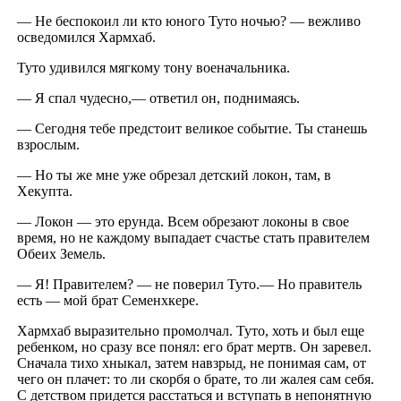
— Не беспокоил ли кто юного Туто ночью? — вежливо
осведомился Хармхаб.
Туто удивился мягкому тону военачальника.
— Я спал чудесно,— ответил он, поднимаясь.
— Сегодня тебе предстоит великое событие. Ты станешь
взрослым.
— Но ты же мне уже обрезал детский локон, там, в
Хекупта.
— Локон — это ерунда. Всем обрезают локоны в свое
время, но не каждому выпадает счастье стать правителем
Обеих Земель.
— Я! Правителем? — не поверил Туто.— Но правитель
есть — мой брат Семенхкере.
Хармхаб выразительно промолчал. Туто, хоть и был еще
ребенком, но сразу все понял: его брат мертв. Он заревел.
Сначала тихо хныкал, затем навзрыд, не понимая сам, от
чего он плачет: то ли скорбя о брате, то ли жалея сам себя.
С детством придется расстаться и вступать в непонятную