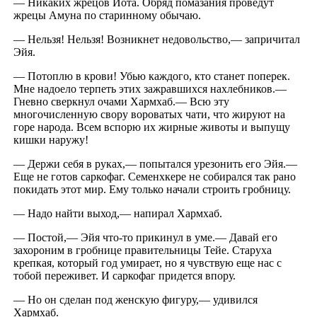
— Никаких жрецов Йота. Обряд помазания проведут
жрецы Амуна по старинному обычаю.
— Нельзя! Нельзя! Возникнет недовольство,— запричитал
Эйя.
— Потоплю в крови! Убью каждого, кто станет поперек.
Мне надоело терпеть этих зажравшихся нахлебников.—
Гневно сверкнул очами Хармхаб.— Всю эту
многочисленную свору вороватых чати, что жируют на
горе народа. Всем вспорю их жирные животы и выпущу
кишки наружу!
— Держи себя в руках,— попытался урезонить его Эйя.—
Еще не готов саркофаг. Семенхкере не собирался так рано
покидать этот мир. Ему только начали строить гробницу.
— Надо найти выход,— напирал Хармхаб.
— Постой,— Эйя что-то прикинул в уме.— Давай его
захороним в гробнице правительницы Тейе. Старуха
крепкая, который год умирает, но я чувствую еще нас с
тобой переживет. И саркофаг придется впору.
— Но он сделан под женскую фигуру,— удивился
Хармхаб.