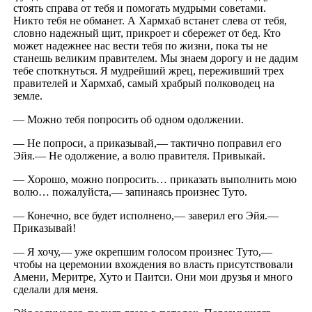
стоять справа от тебя и помогать мудрыми советами.
Никто тебя не обманет. А Хармхаб встанет слева от тебя,
словно надежный щит, прикроет и сбережет от бед. Кто
может надежнее нас вести тебя по жизни, пока ты не
станешь великим правителем. Мы знаем дорогу и не дадим
тебе споткнуться. Я мудрейший жрец, переживший трех
правителей и Хармхаб, самый храбрый полководец на
земле.
— Можно тебя попросить об одном одолжении.
— Не попроси, а приказывай,— тактично поправил его
Эйя.— Не одолжение, а волю правителя. Привыкай.
— Хорошо, можно попросить… приказать выполнить мою
волю… пожалуйста,— запинаясь произнес Туто.
— Конечно, все будет исполнено,— заверил его Эйя.—
Приказывай!
— Я хочу,— уже окрепшим голосом произнес Туто,—
чтобы на церемонии вхождения во власть присутствовали
Амени, Меритре, Хуто и Паитси. Они мои друзья и много
сделали для меня.