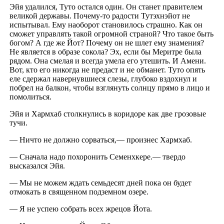
Эйя удалился, Туто остался один. Он станет правителем
великой державы. Почему-то радости Тутэхнэйот не
испытывал. Ему наоборот становилось страшно. Как он
сможет управлять такой огромной страной? Что такое быть
богом? А где же Йот? Почему он не шлет ему знамения?
Не является в образе сокола? Эх, если бы Меритре была
рядом. Она смелая и всегда умела его утешить. И Амени.
Вот, кто его никогда не предаст и не обманет. Туто опять
еле сдержал навернувшиеся слезы, глубоко вздохнул и
побрел на балкон, чтобы взглянуть солнцу прямо в лицо и
помолиться.
Эйя и Хармхаб столкнулись в коридоре как две грозовые
тучи.
— Ничто не должно сорваться,— произнес Хармхаб.
— Сначала надо похоронить Семенхкере.— твердо
высказался Эйя.
— Мы не можем ждать семьдесят дней пока он будет
отмокать в священном подземном озере.
— Я не успею собрать всех жрецов Йота.