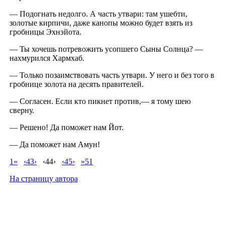
— Подогнать недолго. А часть утвари: там ушебти,
золотые кирпичи, даже канопы можно будет взять из
гробницы Эхнэйота.
— Ты хочешь потревожить усопшего Сыны Солнца? —
нахмурился Хармхаб.
— Только позаимствовать часть утвари. У него и без того в
гробнице золота на десять правителей.
— Согласен. Если кто пикнет против,— я тому шею
сверну.
— Решено! Да поможет нам Йот.
— Да поможет нам Амун!
1«
‹43›
‹44›
‹45›
»51
На страницу автора