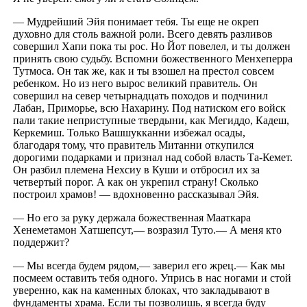
— Мудрейший Эйя понимает тебя. Ты еще не окреп
духовно для столь важной роли. Всего девять разливов
совершил Хапи пока ты рос. Но Йот повелел, и ты должен
принять свою судьбу. Вспомни божественного Менхеперра
Тутмоса. Он так же, как и ты взошел на престол совсем
ребенком. Но из него вырос великий правитель. Он
совершил на север четырнадцать походов и подчинил
Лабан, Приморье, всю Нахарину. Под натиском его войск
пали такие неприступные твердыни, как Мегиддо, Кадеш,
Керкемиш. Только Вашшукканни избежал осады,
благодаря тому, что правитель Митанни откупился
дорогими подарками и признал над собой власть Та-Кемет.
Он разбил племена Нехсиу в Куши и отбросил их за
четвертый порог. А как он укрепил страну! Сколько
построил храмов! — вдохновенно рассказывал Эйя.
— Но его за руку держала божественная Мааткара
Хенеметамон Хатшепсут,— возразил Туто.— А меня кто
поддержит?
— Мы всегда будем рядом,— заверил его жрец.— Как мы
посмеем оставить тебя одного. Упрись в нас ногами и стой
уверенно, как на каменных блоках, что закладывают в
фундаменты храма. Если ты позволишь, я всегда буду