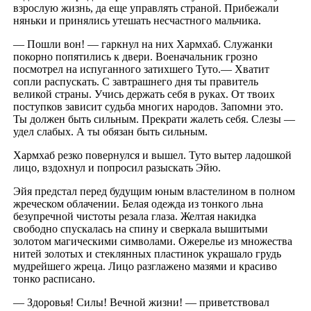
взрослую жизнь, да еще управлять страной. Прибежали
няньки и принялись утешать несчастного мальчика.
— Пошли вон! — гаркнул на них Хармхаб. Служанки
покорно попятились к двери. Военачальник грозно
посмотрел на испуганного затихшего Туто.— Хватит
сопли распускать. С завтрашнего дня ты правитель
великой страны. Учись держать себя в руках. От твоих
поступков зависит судьба многих народов. Запомни это.
Ты должен быть сильным. Прекрати жалеть себя. Слезы —
удел слабых. А ты обязан быть сильным.
Хармхаб резко повернулся и вышел. Туто вытер ладошкой
лицо, вздохнул и попросил разыскать Эйю.
Эйя предстал перед будущим юным властелином в полном
жреческом облачении. Белая одежда из тонкого льна
безупречной чистоты резала глаза. Желтая накидка
свободно спускалась на спину и сверкала вышитыми
золотом магическими символами. Ожерелье из множества
нитей золотых и стеклянных пластинок украшало грудь
мудрейшего жреца. Лицо разглажено мазями и красиво
тонко расписано.
— Здоровья! Силы! Вечной жизни! — приветствовал