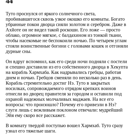
44
Туто проснулся от яркого солнечного света,
пробивавшегося сквозь узкое окошко его комнаты. Богато
убранные покои дворца сияли золотом и серебром. Даже в
Ахйоте он не видел такой роскоши. Его ложе — просто
облако, огромное мягкое, с балдахином из тонкой ткани,
чтобы насекомые не беспокоили ночью. По четырем углам
стояли воинственные богини с головами кошек и отгоняли
дурные сны.
Он вдруг вспомнил, как его среди ночи подняли с постели
и спешно доставили из его собственного дворца в Хекупта
на корабль Хармхаба. Как надрывались гребцы, работая
днем и ночью. Гребцов сменяли по несколько раз в день.
Корабль стремительно достиг Нэ. Туто в закрытых
носилках, сопровождаемого отрядом крепких воинов
отнесли во дворец правителя за городом и оставили под
охраной надежных молчаливых маджаев. На все его
вопросы: что произошло? Почему его привезли в Нэ?
слуги лишь с вежливым поклоном отвечали: мудрейший
Эйя ему скоро все расскажет.
В комнату твердой поступью вошел Хармхаб. Туто сразу
узнал его тяжелые шаги.