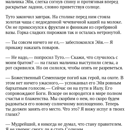
мальчика Эйя, слегка согнув спину и протягивая вперед
раскрытые ладони, словно приветствуя солнце.
Туто закончил завтрак. На столике перед ним стояла
золотая чаша с недоеденной чечевичной кашей на молоке.
Он не прикоснулся к фруктам и финикам из серебряной
вазы. Горка сладких пирожков так и осталась нетронутой.
— Ты совсем ничего не ел,— забеспокоился Эйя.— Я
прикажу наказать поваров.
— Не надо,— попросил Туто.— Скажи, что случилось с
моим братом? — на глазах мальчика выступили слезы, а
рот скривился. Но он силился, чтобы опять не разреветься.
— Божественный Семенхкере погиб как герой, на охоте. В
этом нет ничего ужасного,— успокаивал его Эйя ровным
бархатным голосом.— Сейчас он на пути в Иалу. Его
сопровождают Боги. Вскоре он возродится в мире полном
счастья и блаженства. Мы скорбим о нем, но скоро будем
радоваться его новому солнечному воплощению. Теперь
ты должен занять его место. Что это? Я вижу испуг в твоих
глазах?
— Мудрейший, я никогда не думал, что стану правителем.
Я не уверен: смогу ли я стать Солнцем.