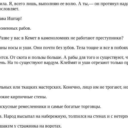
дила. Я, всего лишь, выполняю ее волю. А ты,— он протянул н
ословляет.
ава Иштар!
лоненных рабов.
зве у вас в Кемет в каменоломнях не работают преступники?
ны носы и уши. Они почти без зубов. Тела тощие и все в побоях
. От скота и пользы больше. А рабы для того и существуют, чт
ень. На то существуют вардум. Клеймят и уши отрезают только п
ьных или ткацких мастерских. Конечно, лицо им не трогают, но
сокие кирпичные стены.
скусные ремесленники и самые богатые торговцы.
ов. Народ высыпал на набережную, толпился на стенах и с нете
акум у стражника на воротах.