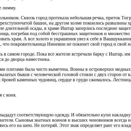
е лимму.
льником. Сквозь город протекала небольшая речка, приток Тигр
 трехступенчатой башни, на другом холме покоились развалины 
сле длительной осады, в храме Иштар заперлись последние защ
илища, погребая под собой бесстрашных защитников и множество
ливать храм. А все золото и украшения увез к себе в Вашшуккан
, что покровительница Ниневии не покинет свой город и свой н
 в самом городе. Пока все жители встречали барку с Иштар, и
я до дворца наместника.
ми плитами была чисто выметена. Воины в островерхих медны
рылатых быков с человеческой головой стояли с двух сторон о
 бровей каменных чудовищ, сердце в груди сжималось. Лестница,
 с коня.
 выдадут соответствующую одежду. И обязательно купи накладн
авителя. Сыновья знатных воинов и высших чиновников всегда 
сь его на шею. Не потеряй. Этот знак определяет ранг его влад