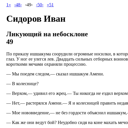
1«
‹48›
‹49›
‹50›
»51
Сидоров Иван
Ликующий на небосклоне
49
По приказу ишшакума соорудили огромные носилки, в которы
глаз. У ног ее улегся лев. Двадцать сильных отборных вои
короткими мечами охраняли процессию.
— Мы поедем следом,— сказал ишшакум Амени.
— В колеснице?
— Верхом,— удивил его жрец.— Ты никогда не ездил верхом
— Нет,— растерялся Амени.— Я и колесницей править недавн
— Мое нововведение,— не без гордости объяснил ишшакум,— 
— Как же они ведут бой? Неудобно сидя на коне махать мечо