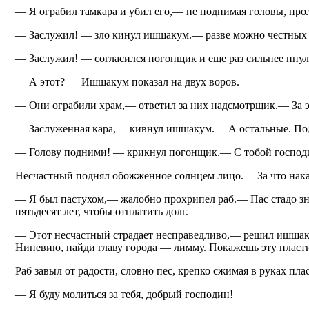
— Я ограбил тамкара и убил его,— не поднимая головы, прол
— Заслужил! — зло кинул ишшакум.— разве можно честных 
— Заслужил! — согласился погонщик и еще раз сильнее пнул
— А этот? — Ишшакум показал на двух воров.
— Они ограбили храм,— ответил за них надсмотрщик.— За эт
— Заслуженная кара,— кивнул ишшакум.— А остальные. По
— Голову подними! — крикнул погонщик.— С тобой господи
Несчастный поднял обожженное солнцем лицо.— За что нак
— Я был пастухом,— жалобно прохрипел раб.— Пас стадо знат
пятьдесят лет, чтобы отплатить долг.
— Этот несчастный страдает несправедливо,— решил ишшак
Ниневию, найди главу города — лимму. Покажешь эту пластин
Раб завыл от радости, словно пес, крепко сжимая в руках пла
— Я буду молиться за тебя, добрый господин!