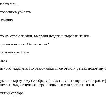
епетал он.
торговцев убивать.
 убийцу.
о им отрезали уши, выдрали ноздри и вырвали языки.
дними вон того. Он местный?
н хочет говорить.
азан?
ного уккулума. Но разбойники с гор отбили у меня половину ст
ум и швырнул ему серебряную пластину испещренную иероглиф
у. Он выдаст тебе серебра, чтобы выкупить себя и детей.
стинку серебра: