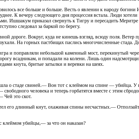
вилось все больше и больше. Весть о явлении к народу богини 
руднее. К вечеру следующего дня процессия встала. Люди хотел
ьми. Ишшакум приказал свернуть к Тигру и пересадить Меритре 
ступно следовал за баркой по берегу.
ой дороге. Вокруг, куда не кинешь взгляд, всюду поля. Ветер 
ухали. На горных пастбищах паслись многочисленные стада. До 
гра и поправляли небольшой каменный мост, перекинутый через
дорогу всадникам, и попадали на колени. Лишь один надсмотрщик
едами кнута, бритые затылки и веревки на шеях.
 шла о стаде свиней.— Вон тот с клеймом на спине — убийца. У
свободного человека и теперь горбатятся вместе с этим сбродом
 Чей это скот.
ел его длинный кнут, охаживая спины несчастных.— Отползайте
с клеймом убийцы,— за что он наказан?