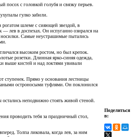
 посох с головкой голубя и связку перьев.
Хухупалы гулко забили.
 рогатом шлеме с сияющей звездой, в
к — лев в доспехах. Он испуганно озирался на
ал носилки. Самые неустрашимые пытались
ми.
тличался высоким ростом, но был крепок.
лотые розетки. Длинная ярко-синяя одежда,
ки выше кистей и над локтями увивали
от ступенек. Прямо у основания лестницы
кожаными остроносыми туфлями. Он поклонился
ы остались неподвижно стоять живой стеной.
Поделиться
в:
ния проводить тебя за праздничный стол,
еред. Толпа ликовала, когда лев, за ним