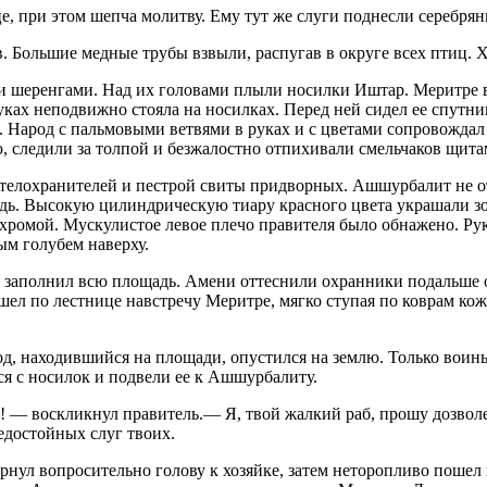
при этом шепча молитву. Ему тут же слуги поднесли серебряный
в. Большие медные трубы взвыли, распугав в округе всех птиц. 
и шеренгами. Над их головами плыли носилки Иштар. Меритре в
уках неподвижно стояла на носилках. Перед ней сидел ее спутни
ь. Народ с пальмовыми ветвями в руках и с цветами сопровожд
, следили за толпой и безжалостно отпихивали смельчаков щита
 телохранителей и пестрой свиты придворных. Ашшурбалит не о
удь. Высокую цилиндрическую тиару красного цвета украшали зо
ахромой. Мускулистое левое плечо правителя было обнажено. Ру
ым голубем наверху.
о заполнил всю площадь. Амени оттеснили охранники подальше 
ошел по лестнице навстречу Меритре, мягко ступая по коврам 
д, находившийся на площади, опустился на землю. Только воин
я с носилок и подвели ее к Ашшурбалиту.
! — воскликнул правитель.— Я, твой жалкий раб, прошу дозволе
едостойных слуг твоих.
л вопросительно голову к хозяйке, затем неторопливо пошел вп