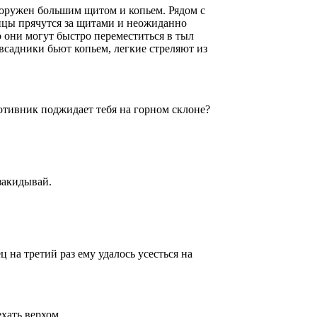
ооружен большим щитом и копьем. Рядом с
инцы прячутся за щитами и неожиданно
 они могут быстро переместиться в тыл
 всадники бьют копьем, легкие стреляют из
тивник поджидает тебя на горном склоне?
закидывай.
 на третий раз ему удалось усесться на
хать верхом.