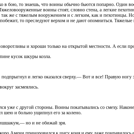
ко в бою, то знаешь, что воины обычно бьются попарно. Один в
 Тяжеловооруженные воины стоят, словно стена, а легкие пехот
так же с тяжелым вооружением и с легким, как и пехотинцы. Но
аг побежит, то преследуют верхом и не дают опомниться. Тяжелые
оротливы и хороши только на открытой местности. А если про
спине кусок шкуры козла.
подпрыгнул и легко оказался сверху.— Вот и все! Правую ногу 
вокруг засмеялись.
ся уже с другой стороны. Воины покатывались со смеху. Наконец
л шею и больно ущипнул его за колено.
 ишшакум,— но и не обижай зря.
скоро Амени приноровился к шагу коня и ему даже понравилось е