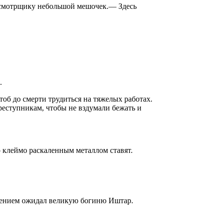
адсмотрщику небольшой мешочек.— Здесь
.
об до смерти трудиться на тяжелых работах.
реступникам, чтобы не вздумали бежать и
 клеймо раскаленным металлом ставят.
рпением ожидал великую богиню Иштар.