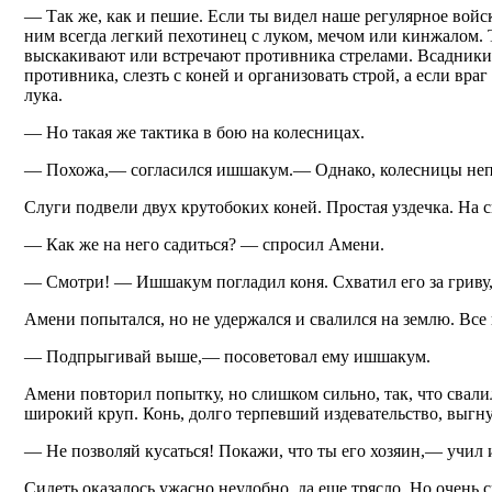
— Так же, как и пешие. Если ты видел наше регулярное войс
ним всегда легкий пехотинец с луком, мечом или кинжалом.
выскакивают или встречают противника стрелами. Всадники 
противника, слезть с коней и организовать строй, а если вр
лука.
— Но такая же тактика в бою на колесницах.
— Похожа,— согласился ишшакум.— Однако, колесницы непов
Слуги подвели двух крутобоких коней. Простая уздечка. На 
— Как же на него садиться? — спросил Амени.
— Смотри! — Ишшакум погладил коня. Схватил его за гриву, 
Амени попытался, но не удержался и свалился на землю. Все 
— Подпрыгивай выше,— посоветовал ему ишшакум.
Амени повторил попытку, но слишком сильно, так, что свалил
широкий круп. Конь, долго терпевший издевательство, выгну
— Не позволяй кусаться! Покажи, что ты его хозяин,— учил
Сидеть оказалось ужасно неудобно, да еще трясло. Но очень 