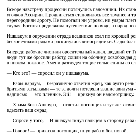
Вскоре навстречу процессии потянулись паломники. Их стано
уголков Ассирии. Продвигаться становилось все труднее и т
перегородили дорогу. Не помогали ни угрозы, ни удары плет
случая. Богиня продолжила путешествие по воде, а народ неот
Ишшакум в окружении отряда всадников ехал по хорошей ровн
бесконечными рядами раскинулись виноградники. Сады благо
Впереди рабочие чистили оросительный канал, шедший от Ти
люди тут же бросили работу, сошли на обочину, освобождая 
в низком поклоне. Амени разглядел тощие голые спины со сл
— Кто это? — спросил он у ишшакума.
— Рабы-вардум,— безразлично ответил жрец, как будто речь
бритыми затылками — те за долги потеряли звание авилума — 
надписью — это пленные. Эй! — крикнул он надсмотрщику.—
— Храма Бога Ашшура,— ответил погонщик и тут же засвист
вдыхать ваш смрад.
— Спроси у того,— Ишшакум ткнул пальцем в сторону раба 
— Говори! — приказал погонщик, пнув раба в бок ногой.