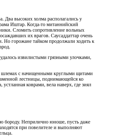
а. Два высоких холма располагались у
храма Иштар. Когда-то митаннийский
итники. Сломить сопротивление вольных
 осаждавших их врагов. Саусаддаттар очень
ни. Но горожане тайком продолжали ходить к
арод.
м удалось извилистыми грязными улочками,
х шлемах с начищенными круглыми щитами
т каменной лестницы, поднимающейся ко
 устланная коврами, вела наверх, где зиял
ую бороду. Неприлично юноше, пусть даже
находятся при повелителе и выполняют
ельца.