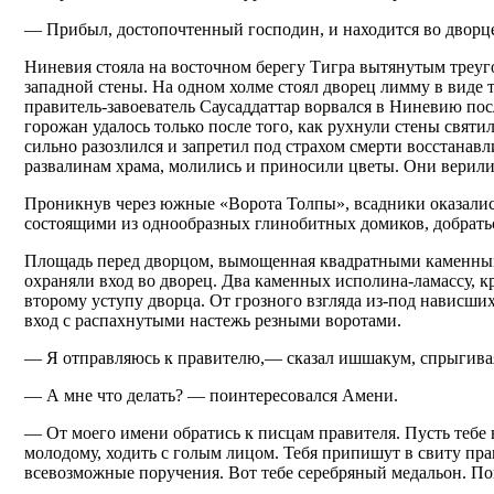
— Прибыл, достопочтенный господин, и находится во дворц
Ниневия стояла на восточном берегу Тигра вытянутым треуго
западной стены. На одном холме стоял дворец лимму в виде
правитель-завоеватель Саусаддаттар ворвался в Ниневию по
горожан удалось только после того, как рухнули стены свят
сильно разозлился и запретил под страхом смерти восстанав
развалинам храма, молились и приносили цветы. Они верили
Проникнув через южные «Ворота Толпы», всадники оказались
состоящими из однообразных глинобитных домиков, добратьс
Площадь перед дворцом, вымощенная квадратными каменны
охраняли вход во дворец. Два каменных исполина-ламассу, к
второму уступу дворца. От грозного взгляда из-под нависших
вход с распахнутыми настежь резными воротами.
— Я отправляюсь к правителю,— сказал ишшакум, спрыгивая
— А мне что делать? — поинтересовался Амени.
— От моего имени обратись к писцам правителя. Пусть тебе
молодому, ходить с голым лицом. Тебя припишут в свиту пр
всевозможные поручения. Вот тебе серебряный медальон. Пове