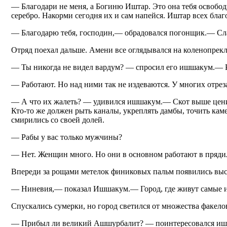
— Благодари не меня, а Богиню Иштар. Это она тебя освобо
серебро. Накорми сегодня их и сам напейся. Иштар всех благ
— Благодарю тебя, господин,— обрадовался погонщик.— Сл
Отряд поехал дальше. Амени все оглядывался на коленопрек
— Ты никогда не видел вардум? — спросил его ишшакум.— Ра
— Работают. Но над ними так не издеваются. У многих отреза
— А что их жалеть? — удивился ишшакум.— Скот выше ценится
Кто-то же должен рыть каналы, укреплять дамбы, точить кам
смирились со своей долей.
— Рабы у вас только мужчины?
— Нет. Женщин много. Но они в основном работают в прядил
Впереди за рощами метелок финиковых пальм появились вы
— Ниневия,— показал Ишшакум.— Город, где живут самые и
Спускались сумерки, но город светился от множества факел
— Прибыл ли великий Ашшурбалит? — поинтересовался ишш