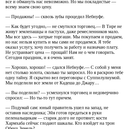
все и обмануть нас невозможно. Но мы покладистые —
всему знаем свою цену.
— Продажны! — сквозь зубы процедил Небнуфе.
— Как будет угодно,— не смутился торговец.— В Тире не
живут землепашцы и пастухи, даже ремесленников мало.
Мы все здесь — хитрые торгаши. Мы покупаем и продаем,
но нас нельзя купить и мы сами не продаемся. Я тебе
оказал услугу, хочу получить за работу и назначаю плату.
Не устраивает цена — прощай! Нам не о чем говорить.
Сегодня праздник, и я очень занят.
— Хорошо, хорошо! — сдался Небнуфе.— С собой у меня
нет столько золота, сколько ты запросил. Но я раскрою тебе
одну тайну. Я скрытно вел переговоры с Суппилулиумой.
Мы поделили все земли от Кадеша до Джару…
— Вы поделили? — усмехнулся торговец и недоверчиво
спросил: — Но ты-то тут причем.
— Подумай сам: юный правитель ушел на запад, не
оставив наследника; Эйя готов предаться в руки
пеленальщикам — старик долго не протянет; кости
Хармхаба сейчас глодают шакалы. Кто взойдет на трон
Обеих Земель?