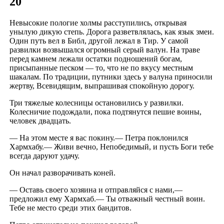
20
Невысокие пологие холмы расступились, открывая
унылую дикую степь. Дорога разветвлялась, как язык змеи.
Один путь вел в Библ, другой лежал в Тир. У самой
развилки возвышался огромный серый валун. На траве
перед камнем лежали остатки подношений богам,
присыпанные песком — то, что не по вкусу местным
шакалам. По традиции, путники здесь у валуна приносили
жертву, Всевидящим, выпрашивая спокойную дорогу.
Три тяжелые колесницы остановились у развилки.
Колесничие подождали, пока подтянутся пешие воины,
человек двадцать.
— На этом месте я вас покину.— Петра поклонился
Хармхабу.— Живи вечно, Непобедимый, и пусть Боги тебе
всегда даруют удачу.
Он начал разворачивать коней.
— Оставь своего хозяина и отправляйся с нами,—
предложил ему Хармхаб.— Ты отважный честный воин.
Тебе не место среди этих бандитов.