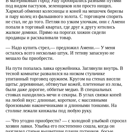
В материковый город Ушу пробирались разными путями
под видом пастухов, зеленщиков или просто нищих.
Хармхаб обменял колесницы и коней на мешочек бирюзы
и пару колец из фальшивого золота. С торговцем спорить
не стал, не до того. Петляя по узким улочкам, они с Амени
попали в торговый квартал, где друг к другу ютились
жалкие домики. Прямо на порогах хижин сидели
продавцы и расхваливали товар.
— Надо купить стрел,— предложил Амени.— У меня
осталось всего несколько штук. И тетиву запасную не
мешало бы приобрести.
На пути попалась лавка оружейника. Заглянули внутрь. В
тесной комнатке развалился на низком стульчике
упитанный торговец оружием. Кругом на стенах висели
щиты: деревянные, обтянутые кожей, плетенные из лозы,
были даже дорогие, оббитые медью. В специальных
стояках находились мечи и секиры. В углах связки копей
на любой вкус: длинные, короткие, с массивными
бронзовыми наконечниками и длинными тонкими. На
столике лежали кинжалы под любую руку.
— Что угодно приобрести? — с холодной улыбкой спросил
хозяин лавки. Улыбка его постепенно сошла, когда он
разглядел старые выцветшие плащи путников, босые