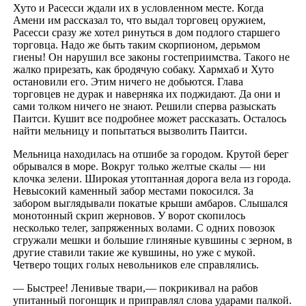
Хуто и Расесси ждали их в условленном месте. Когда
Амени им рассказал то, что выдал торговец оружием,
Расесси сразу же хотел ринуться в дом подлого старшего
торговца. Надо же быть таким скорпионом, дерьмом
гиены! Он нарушил все законы гостеприимства. Такого не
жалко прирезать, как бродячую собаку. Хармхаб и Хуто
остановили его. Этим ничего не добьются. Глава
торговцев не дурак и наверняка их поджидают. Да они и
сами толком ничего не знают. Решили сперва разыскать
Паитси. Кушит все подробнее может рассказать. Осталось
найти мельницу и попытаться вызволить Паитси.
Мельница находилась на отшибе за городом. Крутой берег
обрывался в море. Вокруг только желтые скалы — ни
клочка зелени. Широкая утоптанная дорога вела из города.
Невысокий каменный забор местами покосился. За
забором выглядывали покатые крыши амбаров. Слышался
монотонный скрип жерновов. У ворот скопилось
несколько телег, запряженных волами. С одних повозок
сгружали мешки и большие глиняные кувшины с зерном, в
другие ставили такие же кувшины, но уже с мукой.
Четверо тощих голых невольников еле справлялись.
— Быстрее! Ленивые твари,— покрикивал на рабов
упитанный погонщик и приправлял слова ударами палкой.