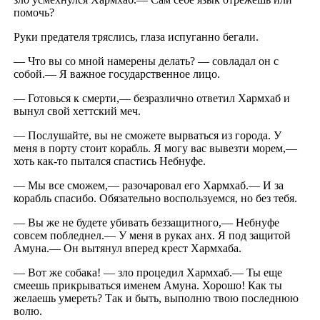
помочь?
Руки предателя тряслись, глаза испуганно бегали.
— Что вы со мной намерены делать? — совладал он с
собой.— Я важное государственное лицо.
— Готовься к смерти,— безразлично ответил Хармхаб и
вынул свой хеттский меч.
— Послушайте, вы не сможете вырваться из города. У
меня в порту стоит корабль. Я могу вас вывезти морем,—
хоть как-то пытался спастись Небнуфе.
— Мы все сможем,— разочаровал его Хармхаб.— И за
корабль спасибо. Обязательно воспользуемся, но без тебя.
— Вы же не будете убивать беззащитного,— Небнуфе
совсем побледнел.— У меня в руках анх. Я под защитой
Амуна.— Он вытянул вперед крест Хармхаба.
— Вот же собака! — зло процедил Хармхаб.— Ты еще
смеешь прикрываться именем Амуна. Хорошо! Как ты
желаешь умереть? Так и быть, выполню твою последнюю
волю.