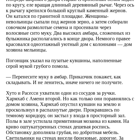
по кругу, еле вращая длинный деревянный рычаг. Через ось
к рычагу крепился большой круглый каменный жернов.
Он катался по гранитной площадке. Женщины-
невольницы сыпали под жернов зерно, а затем собирали
совочком размолотые семена и просеивали через
волосяные сито муку. Два высоких амбара, сложенных из
булыжника располагались в конце двора. Немного правее
красовался одноэтажный уютный дом с колоннами — дом
хозяина мельницы.
Погонщик указал на пузатые кувшины, наполненные
серой мукой грубого помола.
— Перенесите муку в амбар. Приказчик покажет, как
складывать. И не ленитесь, иначе ничего не получите.
Хуто и Расесси ухватили один из сосудов за ручки.
Хармхаб с Амени второй. Но как только они поравнялись с
домом хозяина, Хармхаб опустил кувшин на землю и
проскользнул в распахнутые двери. Прокравшись по
темному коридору, он застыл у входа в просторный зал.
Полы в зале устилала примитивная мозаика из камня. На
криво оштукатуренных стенах дешевая роспись.
Обстановку дополняла грубая, но добротная мебель.
Светильники на стенах висели бронзовые, дорогие. За