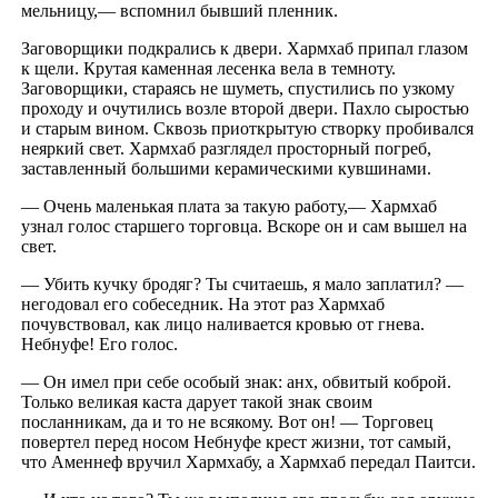
мельницу,— вспомнил бывший пленник.
Заговорщики подкрались к двери. Хармхаб припал глазом
к щели. Крутая каменная лесенка вела в темноту.
Заговорщики, стараясь не шуметь, спустились по узкому
проходу и очутились возле второй двери. Пахло сыростью
и старым вином. Сквозь приоткрытую створку пробивался
неяркий свет. Хармхаб разглядел просторный погреб,
заставленный большими керамическими кувшинами.
— Очень маленькая плата за такую работу,— Хармхаб
узнал голос старшего торговца. Вскоре он и сам вышел на
свет.
— Убить кучку бродяг? Ты считаешь, я мало заплатил? —
негодовал его собеседник. На этот раз Хармхаб
почувствовал, как лицо наливается кровью от гнева.
Небнуфе! Его голос.
— Он имел при себе особый знак: анх, обвитый коброй.
Только великая каста дарует такой знак своим
посланникам, да и то не всякому. Вот он! — Торговец
повертел перед носом Небнуфе крест жизни, тот самый,
что Аменнеф вручил Хармхабу, а Хармхаб передал Паитси.