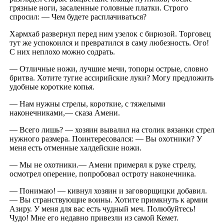
грязные ноги, засаленные головные платки. Строго
спросил: — Чем будете расплачиваться?
Хармхаб развернул перед ним узелок с бирюзой. Торговец
тут же успокоился и превратился в саму любезность. Ого!
С них неплохо можно содрать.
— Отличные ножи, лучшие мечи, топоры острые, словно
бритва. Хотите тугие ассирийские луки? Могу предложить
удобные короткие копья.
— Нам нужны стрелы, короткие, с тяжелыми
наконечниками,— сказа Амени.
— Всего лишь? — хозяин вывалил на столик вязанки стрел
нужного размера. Поинтересовался: — Вы охотники? У
меня есть отменные халдейские ножи.
— Мы не охотники.— Амени примерял к руке стрелу,
осмотрел оперение, попробовал остроту наконечника.
— Понимаю! — кивнул хозяин и заговорщицки добавил.
— Вы странствующие воины. Хотите примкнуть к армии
Азиру. У меня для вас есть чудный меч. Полюбуйтесь!
Чудо! Мне его недавно привезли из самой Кемет.