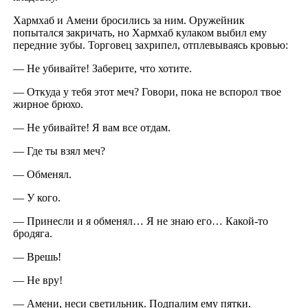
Хармхаб и Амени бросились за ним. Оружейник
попытался закричать, но Хармхаб кулаком выбил ему
передние зубы. Торговец захрипел, отплевываясь кровью:
— Не убивайте! Заберите, что хотите.
— Откуда у тебя этот меч? Говори, пока не вспорол твое
жирное брюхо.
— Не убивайте! Я вам все отдам.
— Где ты взял меч?
— Обменял.
— У кого.
— Принесли и я обменял… Я не знаю его… Какой-то
бродяга.
— Врешь!
— Не вру!
— Амени, неси светильник. Подпалим ему пятки.