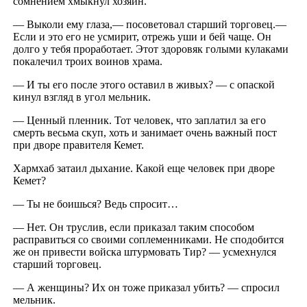
сомнением хмыкнул хозяин.
— Выколи ему глаза,— посоветовал старший торговец.—
Если и это его не усмирит, отрежь уши и бей чаще. Он
долго у тебя проработает. Этот здоровяк голыми кулаками
покалечил троих воинов храма.
— И ты его после этого оставил в живых? — с опаской
кинул взгляд в угол мельник.
— Ценный пленник. Тот человек, что заплатил за его
смерть весьма скуп, хоть и занимает очень важный пост
при дворе правителя Кемет.
Хармхаб затаил дыхание. Какой еще человек при дворе
Кемет?
— Ты не боишься? Ведь спросит…
— Нет. Он труслив, если приказал таким способом
расправиться со своими соплеменниками. Не сподобится
же он привести войска штурмовать Тир? — усмехнулся
старший торговец.
— А женщины? Их он тоже приказал убить? — спросил
мельник.