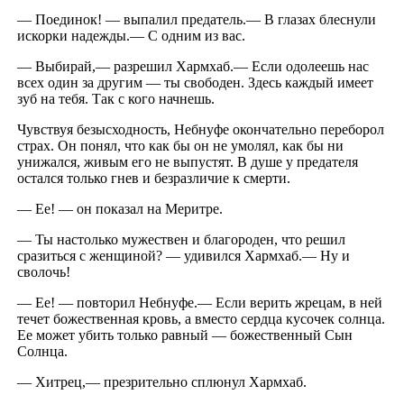
— Поединок! — выпалил предатель.— В глазах блеснули
искорки надежды.— С одним из вас.
— Выбирай,— разрешил Хармхаб.— Если одолеешь нас
всех один за другим — ты свободен. Здесь каждый имеет
зуб на тебя. Так с кого начнешь.
Чувствуя безысходность, Небнуфе окончательно переборол
страх. Он понял, что как бы он не умолял, как бы ни
унижался, живым его не выпустят. В душе у предателя
остался только гнев и безразличие к смерти.
— Ее! — он показал на Меритре.
— Ты настолько мужествен и благороден, что решил
сразиться с женщиной? — удивился Хармхаб.— Ну и
сволочь!
— Ее! — повторил Небнуфе.— Если верить жрецам, в ней
течет божественная кровь, а вместо сердца кусочек солнца.
Ее может убить только равный — божественный Сын
Солнца.
— Хитрец,— презрительно сплюнул Хармхаб.