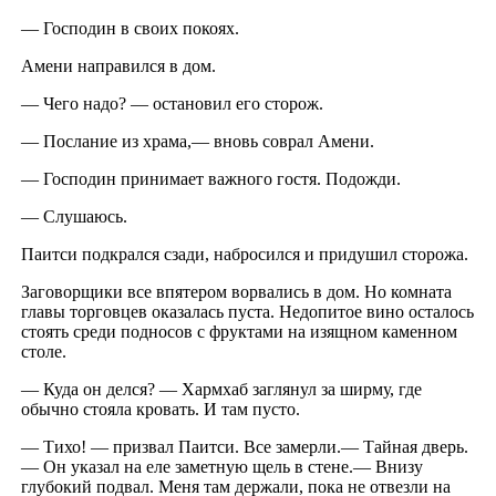
— Господин в своих покоях.
Амени направился в дом.
— Чего надо? — остановил его сторож.
— Послание из храма,— вновь соврал Амени.
— Господин принимает важного гостя. Подожди.
— Слушаюсь.
Паитси подкрался сзади, набросился и придушил сторожа.
Заговорщики все впятером ворвались в дом. Но комната
главы торговцев оказалась пуста. Недопитое вино осталось
стоять среди подносов с фруктами на изящном каменном
столе.
— Куда он делся? — Хармхаб заглянул за ширму, где
обычно стояла кровать. И там пусто.
— Тихо! — призвал Паитси. Все замерли.— Тайная дверь.
— Он указал на еле заметную щель в стене.— Внизу
глубокий подвал. Меня там держали, пока не отвезли на