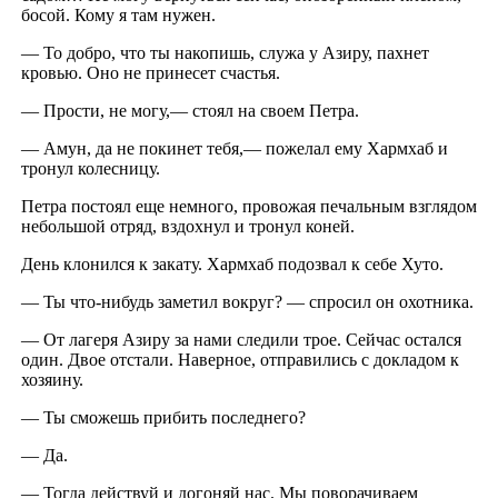
босой. Кому я там нужен.
— То добро, что ты накопишь, служа у Азиру, пахнет
кровью. Оно не принесет счастья.
— Прости, не могу,— стоял на своем Петра.
— Амун, да не покинет тебя,— пожелал ему Хармхаб и
тронул колесницу.
Петра постоял еще немного, провожая печальным взглядом
небольшой отряд, вздохнул и тронул коней.
День клонился к закату. Хармхаб подозвал к себе Хуто.
— Ты что-нибудь заметил вокруг? — спросил он охотника.
— От лагеря Азиру за нами следили трое. Сейчас остался
один. Двое отстали. Наверное, отправились с докладом к
хозяину.
— Ты сможешь прибить последнего?
— Да.
— Тогда действуй и догоняй нас. Мы поворачиваем