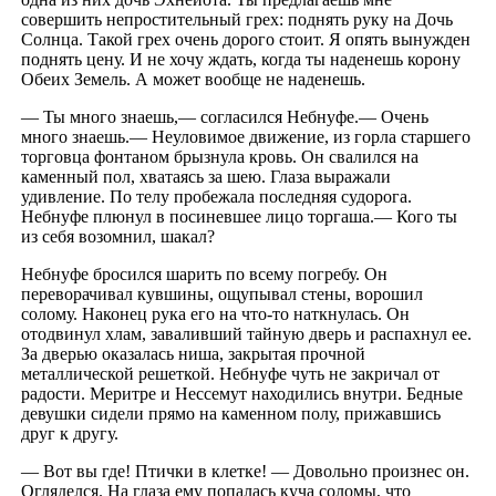
совершить непростительный грех: поднять руку на Дочь
Солнца. Такой грех очень дорого стоит. Я опять вынужден
поднять цену. И не хочу ждать, когда ты наденешь корону
Обеих Земель. А может вообще не наденешь.
— Ты много знаешь,— согласился Небнуфе.— Очень
много знаешь.— Неуловимое движение, из горла старшего
торговца фонтаном брызнула кровь. Он свалился на
каменный пол, хватаясь за шею. Глаза выражали
удивление. По телу пробежала последняя судорога.
Небнуфе плюнул в посиневшее лицо торгаша.— Кого ты
из себя возомнил, шакал?
Небнуфе бросился шарить по всему погребу. Он
переворачивал кувшины, ощупывал стены, ворошил
солому. Наконец рука его на что-то наткнулась. Он
отодвинул хлам, заваливший тайную дверь и распахнул ее.
За дверью оказалась ниша, закрытая прочной
металлической решеткой. Небнуфе чуть не закричал от
радости. Меритре и Нессемут находились внутри. Бедные
девушки сидели прямо на каменном полу, прижавшись
друг к другу.
— Вот вы где! Птички в клетке! — Довольно произнес он.
Огляделся. На глаза ему попалась куча соломы, что