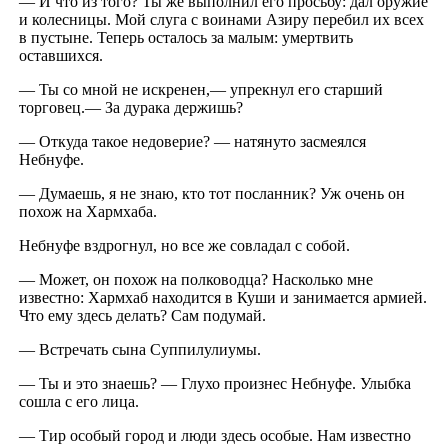
— И что из того? Ты же выполнил его просьбу: дал оружие
и колесницы. Мой слуга с воинами Азиру перебил их всех
в пустыне. Теперь осталось за малым: умертвить
оставшихся.
— Ты со мной не искренен,— упрекнул его старший
торговец.— За дурака держишь?
— Откуда такое недоверие? — натянуто засмеялся
Небнуфе.
— Думаешь, я не знаю, кто тот посланник? Уж очень он
похож на Хармхаба.
Небнуфе вздрогнул, но все же совладал с собой.
— Может, он похож на полководца? Насколько мне
известно: Хармхаб находится в Куши и занимается армией.
Что ему здесь делать? Сам подумай.
— Встречать сына Суппилулиумы.
— Ты и это знаешь? — Глухо произнес Небнуфе. Улыбка
сошла с его лица.
— Тир особый город и люди здесь особые. Нам известно