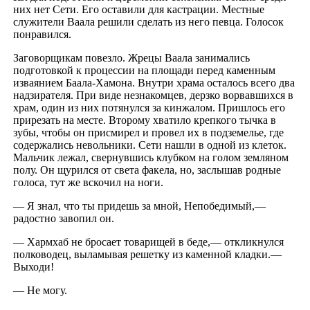
них нет Сети. Его оставили для кастрации. Местные
служители Ваала решили сделать из него певца. Голосок
понравился.
Заговорщикам повезло. Жрецы Ваала занимались
подготовкой к процессии на площади перед каменным
изваянием Баала-Хамона. Внутри храма осталось всего два
надзирателя. При виде незнакомцев, дерзко ворвавшихся в
храм, один из них потянулся за кинжалом. Пришлось его
прирезать на месте. Второму хватило крепкого тычка в
зубы, чтобы он присмирел и провел их в подземелье, где
содержались невольники. Сети нашли в одной из клеток.
Мальчик лежал, свернувшись клубком на голом земляном
полу. Он щурился от света факела, но, заслышав родные
голоса, тут же вскочил на ноги.
— Я знал, что ты придешь за мной, Непобедимый,—
радостно завопил он.
— Хармхаб не бросает товарищей в беде,— откликнулся
полководец, выламывая решетку из каменной кладки.—
Выходи!
— Не могу.