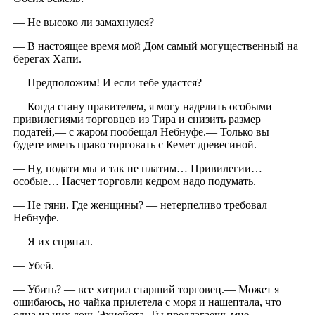
— Не высоко ли замахнулся?
— В настоящее время мой Дом самый могущественный на
берегах Хапи.
— Предположим! И если тебе удастся?
— Когда стану правителем, я могу наделить особыми
привилегиями торговцев из Тира и снизить размер
податей,— с жаром пообещал Небнуфе.— Только вы
будете иметь право торговать с Кемет древесиной.
— Ну, подати мы и так не платим… Привилегии…
особые… Насчет торговли кедром надо подумать.
— Не тяни. Где женщины? — нетерпеливо требовал
Небнуфе.
— Я их спрятал.
— Убей.
— Убить? — все хитрил старший торговец.— Может я
ошибаюсь, но чайка прилетела с моря и нашептала, что
одна из них дочь Эхнейота. Ты предлагаешь мне