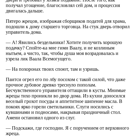
получал угощение, благословлял сей дом, и процессия
двигалась дальше.
Пятеро жрецов, изображая сборщиков податей для храма,
подошли к дому старшего торговца. На стук дверь отворил
управитель дома.
— А! Явились бездельники! Хотите получить хорошую
подачку? Спойте-ка мне гимн Ваалу, и не козлиным
нытьем, а чисто, так, чтобы душа моя возрадовалась и
узрела лик Ваала Всемогущего.
— На похоронах твоих споют, там и узришь.
Паитси огрел его по лбу посохом с такой силой, что даже
прочное дубовое древко треснуло пополам.
Бесчувственного управителя оттащили в кусты. Мнимые
жрецы тихо проникли во двор дома. Из кухни доносился
веселый грохот посуды и аппетитное шипение масла. В
покоях ярко горели светильники. Слуги носились с
кувшинами и подносами, накрывая праздничный стол.
Амени остановил одного из слуг.
— Подскажи, где господин. Я с поручением от верховного
жреца.