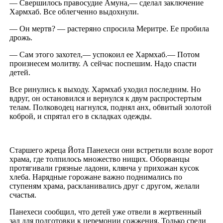
— Свершилось правосудие Амуна,— сделал заключение
Хармхаб. Все облегченно выдохнули.
— Он мертв? — растеряно спросила Меритре. Ее пробила
дрожь.
— Сам этого захотел,— успокоил ее Хармхаб.— Потом
произнесем молитву. А сейчас поспешим. Надо спасти
детей.
Все ринулись к выходу. Хармхаб уходил последним. Но
вдруг, он остановился и вернулся к двум распростертым
телам. Полководец нагнулся, поднял анх, обвитый золотой
коброй, и спрятал его в складках одежды.
Старшего жреца Йота Панехеси они встретили возле ворот
храма, где толпилось множество нищих. Оборванцы
протягивали грязные ладони, клянча у прихожан кусок
хлеба. Нарядные горожане важно поднимались по
ступеням храма, раскланивались друг с другом, желали
счастья.
Панехеси сообщил, что детей уже отвели в жертвенный
зал для подготовки к церемонии сожжения. Только среди