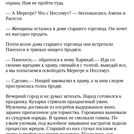
охрана. Нам не пройти туда.
— А Меритре? Что с Нессемут? — беспокоились Амени и
Расесси.
— Женщины остались в доме старшего торговца. Он хочет
их выгодно продать.
Почти возле дома старшего торговца они встретили
Панехеси в тряпках нищего бродяги.
— Панехеси,— обратился к нему Хармхаб.— Иди со
своими жрецами к храму, смешайся с толпой, выведай все,
а мы попытаемся освободить Меритре и Нессемут.
— Сделаю.— Нищий заковылял к храму, а за ним следом
пристроилась толпа бродяг.
Вечерний город и не думал затихать. Народ готовился к
празднику. Кухарки стряпали праздничный ужин.
Мужчины доставали из погребов выдержанное вино,
заранее припасенное для торжества. Горожанки вынимали
из сундуков наряды. В храмах не смолкали гимны. По
узким улочкам, под жалобное завывание кастратов ходили
процессии жрецов. Старший из них стучал посохом в
двери и требовал у хозяев подаяние. После того, как