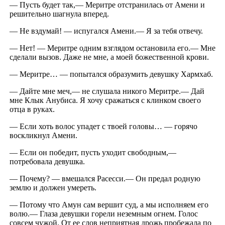
— Пусть будет так,— Меритре отстранилась от Амени и
решительно шагнула вперед.
— Не вздумай! — испугался Амени.— Я за тебя отвечу.
— Нет! — Меритре одним взглядом остановила его.— Мне
сделали вызов. Даже не мне, а моей божественной крови.
— Меритре… — попытался образумить девушку Хармхаб.
— Дайте мне меч,— не слушала никого Меритре.— Дай
мне Клык Анубиса. Я хочу сражаться с клинком своего
отца в руках.
— Если хоть волос упадет с твоей головы… — горячо
воскликнул Амени.
— Если он победит, пусть уходит свободным,—
потребовала девушка.
— Почему? — вмешался Расесси.— Он предал родную
землю и должен умереть.
— Потому что Амун сам вершит суд, а мы исполняем его
волю.— Глаза девушки горели неземным огнем. Голос
совсем чужой. От ее слов неприятная дрожь пробежала по