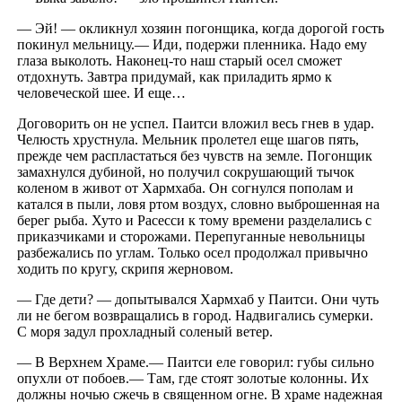
— Эй! — окликнул хозяин погонщика, когда дорогой гость
покинул мельницу.— Иди, подержи пленника. Надо ему
глаза выколоть. Наконец-то наш старый осел сможет
отдохнуть. Завтра придумай, как приладить ярмо к
человеческой шее. И еще…
Договорить он не успел. Паитси вложил весь гнев в удар.
Челюсть хрустнула. Мельник пролетел еще шагов пять,
прежде чем распластаться без чувств на земле. Погонщик
замахнулся дубиной, но получил сокрушающий тычок
коленом в живот от Хармхаба. Он согнулся пополам и
катался в пыли, ловя ртом воздух, словно выброшенная на
берег рыба. Хуто и Расесси к тому времени разделались с
приказчиками и сторожами. Перепуганные невольницы
разбежались по углам. Только осел продолжал привычно
ходить по кругу, скрипя жерновом.
— Где дети? — допытывался Хармхаб у Паитси. Они чуть
ли не бегом возвращались в город. Надвигались сумерки.
С моря задул прохладный соленый ветер.
— В Верхнем Храме.— Паитси еле говорил: губы сильно
опухли от побоев.— Там, где стоят золотые колонны. Их
должны ночью сжечь в священном огне. В храме надежная