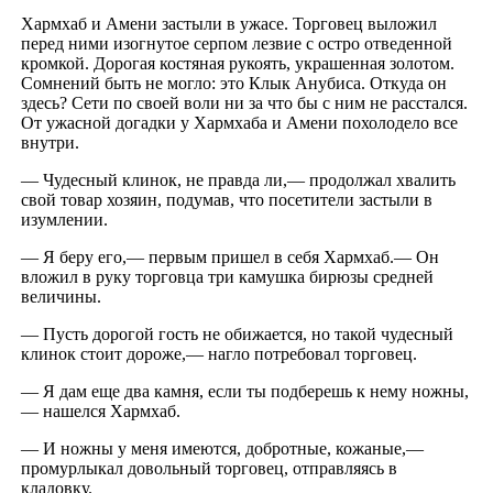
Хармхаб и Амени застыли в ужасе. Торговец выложил
перед ними изогнутое серпом лезвие с остро отведенной
кромкой. Дорогая костяная рукоять, украшенная золотом.
Сомнений быть не могло: это Клык Анубиса. Откуда он
здесь? Сети по своей воли ни за что бы с ним не расстался.
От ужасной догадки у Хармхаба и Амени похолодело все
внутри.
— Чудесный клинок, не правда ли,— продолжал хвалить
свой товар хозяин, подумав, что посетители застыли в
изумлении.
— Я беру его,— первым пришел в себя Хармхаб.— Он
вложил в руку торговца три камушка бирюзы средней
величины.
— Пусть дорогой гость не обижается, но такой чудесный
клинок стоит дороже,— нагло потребовал торговец.
— Я дам еще два камня, если ты подберешь к нему ножны,
— нашелся Хармхаб.
— И ножны у меня имеются, добротные, кожаные,—
промурлыкал довольный торговец, отправляясь в
кладовку.