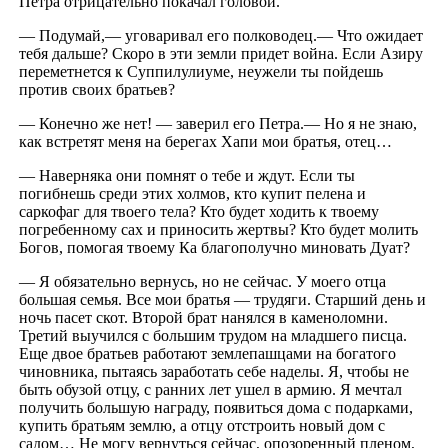
Петра отрицательно покачал головой.
— Подумай,— уговаривал его полководец.— Что ожидает
тебя дальше? Скоро в эти земли придет война. Если Азиру
переметнется к Суппилулиуме, неужели ты пойдешь
против своих братьев?
— Конечно же нет! — заверил его Петра.— Но я не знаю,
как встретят меня на берегах Хапи мои братья, отец…
— Наверняка они помнят о тебе и ждут. Если ты
погибнешь среди этих холмов, кто купит пелена и
саркофаг для твоего тела? Кто будет ходить к твоему
погребенному сах и приносить жертвы? Кто будет молить
Богов, помогая твоему Ка благополучно миновать Дуат?
— Я обязательно вернусь, но не сейчас. У моего отца
большая семья. Все мои братья — трудяги. Старший день и
ночь пасет скот. Второй брат нанялся в каменоломни.
Третий выучился с большим трудом на младшего писца.
Еще двое братьев работают землепашцами на богатого
чиновника, пытаясь заработать себе наделы. Я, чтобы не
быть обузой отцу, с ранних лет ушел в армию. Я мечтал
получить большую награду, появиться дома с подарками,
купить братьям землю, а отцу отстроить новый дом с
садом… Не могу вернуться сейчас, опозоренный пленом,