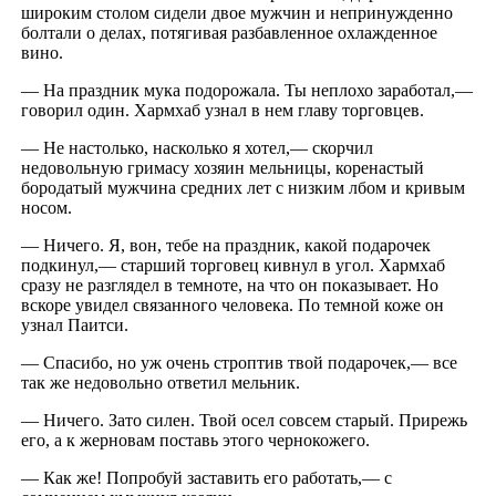
широким столом сидели двое мужчин и непринужденно
болтали о делах, потягивая разбавленное охлажденное
вино.
— На праздник мука подорожала. Ты неплохо заработал,—
говорил один. Хармхаб узнал в нем главу торговцев.
— Не настолько, насколько я хотел,— скорчил
недовольную гримасу хозяин мельницы, коренастый
бородатый мужчина средних лет с низким лбом и кривым
носом.
— Ничего. Я, вон, тебе на праздник, какой подарочек
подкинул,— старший торговец кивнул в угол. Хармхаб
сразу не разглядел в темноте, на что он показывает. Но
вскоре увидел связанного человека. По темной коже он
узнал Паитси.
— Спасибо, но уж очень строптив твой подарочек,— все
так же недовольно ответил мельник.
— Ничего. Зато силен. Твой осел совсем старый. Прирежь
его, а к жерновам поставь этого чернокожего.
— Как же! Попробуй заставить его работать,— с