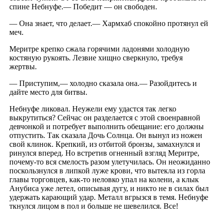
спине Небнуфе.— Победит — он свободен.
— Она знает, что делает.— Хармхаб спокойно протянул ей
меч.
Меритре крепко сжала горячими ладонями холодную
костяную рукоять. Лезвие хищно сверкнуло, требуя
жертвы.
— Приступим,— холодно сказала она.— Разойдитесь и
дайте место для битвы.
Небнуфе ликовал. Неужели ему удастся так легко
выкрутиться? Сейчас он разделается с этой своенравной
девчонкой и потребует выполнить обещание: его должны
отпустить. Так сказала Дочь Солнца. Он вынул из ножен
свой клинок. Крепкий, из отбитой бронзы, замахнулся и
ринулся вперед. Но встретив огненный взгляд Меритре,
почему-то вся смелость разом улетучилась. Он неожиданно
поскользнулся в липкой луже крови, что вытекла из горла
главы торговцев, как-то неловко упал на колени, а клык
Анубиса уже летел, описывая дугу, и никто не в силах был
удержать карающий удар. Металл вгрызся в темя. Небнуфе
ткнулся лицом в пол и больше не шевелился. Все!