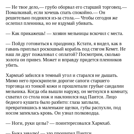
— Не твое дело,— грубо оборвал его старший торговец.—
Помалкивай, если хочешь спать спокойно.— Он
решительно поднялся из-за стола.— Чтобы сегодня же
ослепил пленника, но не вздумай убивать.
— Как прикажешь! — хозяин мельницы вскочил с места.
— Пойду готовиться к празднику. Кстати, я видел, как в
гавань приплыл роскошный корабль под стягом Кемет. Не
наш ли друг пожаловал с оплатой? Посмотрим, сколько
золота он привез. Может и вправду придется пленников
убить.
Хармхаб забился в темный угол и старался не дышать.
Мимо него проскрипели дорогие сапоги старшего
торговца из тонкой кожи и прошлепали грубые сандалии
мельника. Когда оба вышли наружу, он метнулся в комнату,
схватил со стола нож и наклонился над Паитси. Лицо
бедного кушита было разбито: глаза заплыли,
превратившись в маленькие щелки, губы распухли, под
носом запеклась кровь. Он узнал полководца.
— Ноги, руки целы? — поинтересовался Хармхаб.
— Быка завалю! — зло прошипел Паитси.