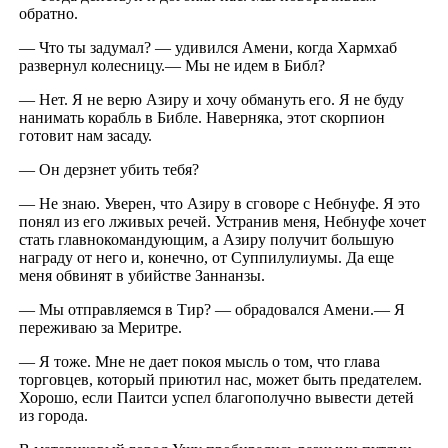
обратно.
— Что ты задумал? — удивился Амени, когда Хармхаб
развернул колесницу.— Мы не идем в Библ?
— Нет. Я не верю Азиру и хочу обмануть его. Я не буду
нанимать корабль в Библе. Наверняка, этот скорпион
готовит нам засаду.
— Он дерзнет убить тебя?
— Не знаю. Уверен, что Азиру в сговоре с Небнуфе. Я это
понял из его лживых речей. Устранив меня, Небнуфе хочет
стать главнокомандующим, а Азиру получит большую
награду от него и, конечно, от Суппилулиумы. Да еще
меня обвинят в убийстве Заннанзы.
— Мы отправляемся в Тир? — обрадовался Амени.— Я
переживаю за Меритре.
— Я тоже. Мне не дает покоя мысль о том, что глава
торговцев, который приютил нас, может быть предателем.
Хорошо, если Паитси успел благополучно вывести детей
из города.