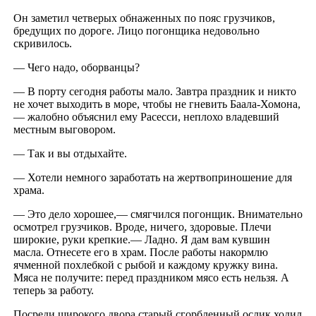
Он заметил четверых обнаженных по пояс грузчиков,
бредущих по дороге. Лицо погонщика недовольно
скривилось.
— Чего надо, оборванцы?
— В порту сегодня работы мало. Завтра праздник и никто
не хочет выходить в море, чтобы не гневить Баала-Хомона,
— жалобно объяснил ему Расесси, неплохо владевший
местным выговором.
— Так и вы отдыхайте.
— Хотели немного заработать на жертвоприношение для
храма.
— Это дело хорошее,— смягчился погонщик. Внимательно
осмотрел грузчиков. Вроде, ничего, здоровые. Плечи
широкие, руки крепкие.— Ладно. Я дам вам кувшин
масла. Отнесете его в храм. После работы накормлю
ячменной похлебкой с рыбой и каждому кружку вина.
Мяса не получите: перед праздником мясо есть нельзя. А
теперь за работу.
Посреди широкого двора старый сгорбленный ослик ходил