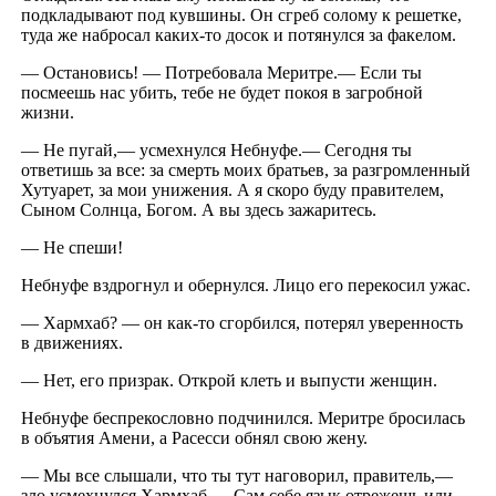
подкладывают под кувшины. Он сгреб солому к решетке,
туда же набросал каких-то досок и потянулся за факелом.
— Остановись! — Потребовала Меритре.— Если ты
посмеешь нас убить, тебе не будет покоя в загробной
жизни.
— Не пугай,— усмехнулся Небнуфе.— Сегодня ты
ответишь за все: за смерть моих братьев, за разгромленный
Хутуарет, за мои унижения. А я скоро буду правителем,
Сыном Солнца, Богом. А вы здесь зажаритесь.
— Не спеши!
Небнуфе вздрогнул и обернулся. Лицо его перекосил ужас.
— Хармхаб? — он как-то сгорбился, потерял уверенность
в движениях.
— Нет, его призрак. Открой клеть и выпусти женщин.
Небнуфе беспрекословно подчинился. Меритре бросилась
в объятия Амени, а Расесси обнял свою жену.
— Мы все слышали, что ты тут наговорил, правитель,—
зло усмехнулся Хармхаб.— Сам себе язык отрежешь или