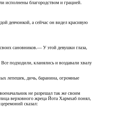
ыли исполнены благородством и грацией.
ой девчонкой, а сейчас он видел красивую
своих сановников.— У этой девушки глаза,
. Все подходили, кланялись и воздавали хвалу
ных лепешек, дичь, баранина, огромные
 военачальник не разрешал так же своим
 лица верховного жреца Йота Хармхаб понял,
 церемоний сказал: