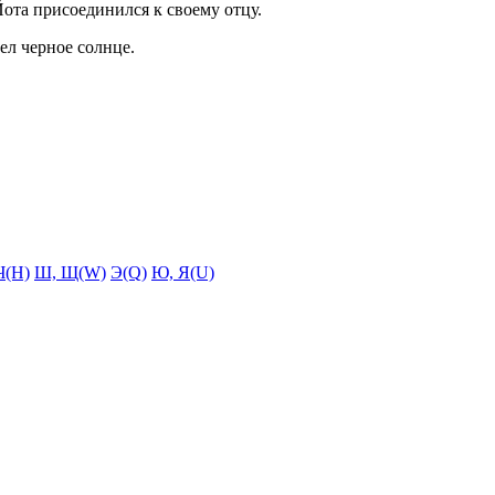
ота присоединился к своему отцу.
ел черное солнце.
Ч(H)
Ш, Щ(W)
Э(Q)
Ю, Я(U)