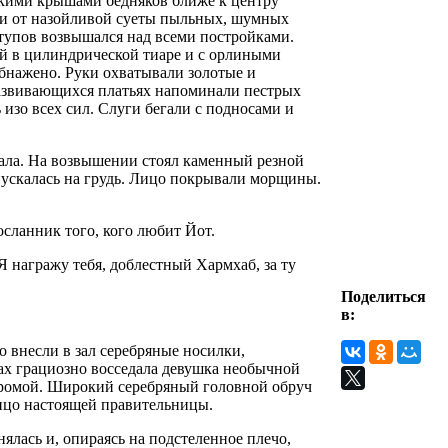
оскими крышами бедняков ближе к центру
ми от назойливой суеты пыльных, шумных
ступов возвышался над всеми постройками.
ой в цилиндрической тиаре и с орлиными
бнажено. Руки охватывали золотые и
развивающихся платьях напоминали пестрых
изо всех сил. Слуги бегали с подносами и
ала. На возвышении стоял каменный резной
спускалась на грудь. Лицо покрывали морщины.
сланник того, кого любит Йот.
 награжу тебя, доблестный Хармхаб, за ту
Поделиться
в:
 внесли в зал серебряные носилки,
ках грациозно восседала девушка необычной
ахромой. Широкий серебряный головной обруч
ицо настоящей правительницы.
ялась и, опираясь на подстеленное плечо,