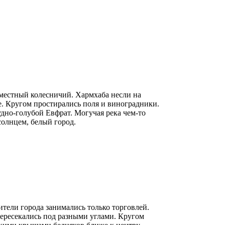
местный колесничий. Хармхаба несли на
ве. Кругом простирались поля и виноградники.
дно-голубой Евфрат. Могучая река чем-то
солнцем, белый город.
ители города занимались только торговлей.
пересекались под разными углами. Кругом