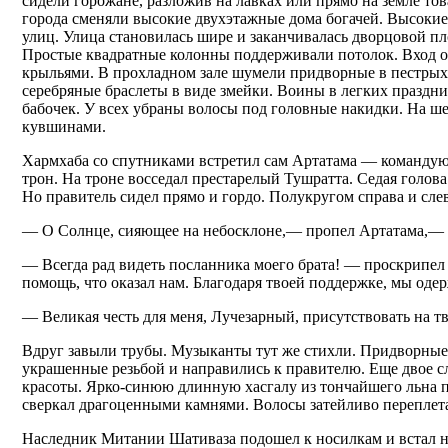
сидели горожане, разложив на лавках или прямо на земле т
города сменяли высокие двухэтажные дома богачей. Высоки
улиц. Улица становилась шире и заканчивалась дворцовой п
Простые квадратные колонны поддерживали потолок. Вход ох
крыльями. В прохладном зале шумели придворные в пестрых
серебряные браслеты в виде змейки. Воины в легких празд
бабочек. У всех убраны волосы под головные накидки. На ше
кувшинами.
Хармхаба со спутниками встретил сам Артатама — командую
трон. На троне восседал престарелый Тушратта. Седая голов
Но правитель сидел прямо и гордо. Полукругом справа и сле
— О Солнце, сияющее на небосклоне,— пропел Артатама,— п
— Всегда рад видеть посланника моего брата! — проскрипел 
помощь, что оказал нам. Благодаря твоей поддержке, мы одер
— Великая честь для меня, Лучезарный, присутствовать на 
Вдруг завыли трубы. Музыканты тут же стихли. Придворные р
украшенные резьбой и направились к правителю. Еще двое с
красоты. Ярко-синюю длинную хасгалу из тончайшего льна п
сверкал драгоценными камнями. Волосы затейливо переплет
Наследник Митании Шативаза подошел к носилкам и встал на 