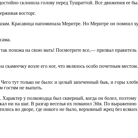
 достойно склонила голову перед Тушраттой. Все движения ее б
ерживая восторг.
зам. Красавица напоминала Меритре. Но Меритре он помнил худ
сама.
ак похожа на свою мать! Посмотрите все,— призвал правитель 
а скамеечку возле его ног, что являлось особо почетным местом
Чего тут только не было: и целый запеченный бык, и горы хлеб
ем гостям не выпить.
а. Характер у полководца был скверный, когда он болел, поэтому
кал ни на шаг. В разгар веселья их поманил Эйя. По выражению
тились во дворе, где никого не было, верховный жрец без всяких