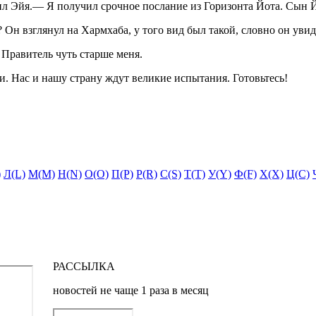
ил Эйя.— Я получил срочное послание из Горизонта Йота. Сын Й
Он взглянул на Хармхаба, у того вид был такой, словно он увид
Правитель чуть старше меня.
 Нас и нашу страну ждут великие испытания. Готовьтесь!
)
Л(L)
М(M)
Н(N)
О(O)
П(P)
Р(R)
С(S)
Т(T)
У(Y)
Ф(F)
Х(X)
Ц(C)
РАССЫЛКА
новостей не чаще 1 раза в месяц