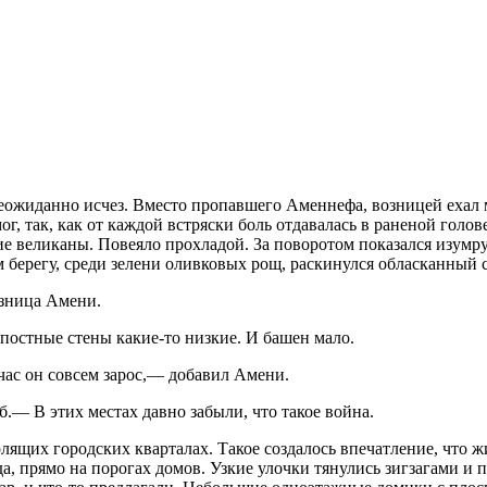
ожиданно исчез. Вместо пропавшего Аменнефа, возницей ехал 
ог, так, как от каждой встряски боль отдавалась в раненой голо
е великаны. Повеяло прохладой. За поворотом показался изумру
 берегу, среди зелени оливковых рощ, раскинулся обласканный 
зница Амени.
остные стены какие-то низкие. И башен мало.
час он совсем зарос,— добавил Амени.
.— В этих местах давно забыли, что такое война.
ящих городских кварталах. Такое создалось впечатление, что ж
а, прямо на порогах домов. Узкие улочки тянулись зигзагами и 