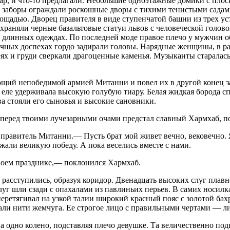
овар, и что-то предлагали. Небольшие одноэтажные домики с пл
е заборы ограждали роскошные дворы с тихими тенистыми сада
лощадью. Дворец правителя в виде ступенчатой башни из трех у
раняли черные базальтовые статуи львов с человеческой голов
 длинных одеждах. По последней моде правое плечо у мужчин о
ничных доспехах гордо задирали головы. Нарядные женщины, в 
ях и груди сверкали драгоценные каменья. Музыканты старалась 
щий непобедимой армией Митанни и повел их в другой конец з
а еле удерживала высокую голубую тиару. Белая жидкая борода 
ва стояли его сыновья и высокие сановники.
еред твоими лучезарными очами предстал славный Хармхаб, по
правитель Митанни.— Пусть брат мой живет вечно, вековечно. Я
жали великую победу. А пока веселись вместе с нами.
твоем празднике,— поклонился Хармхаб.
асступились, образуя коридор. Двенадцать высоких слуг плавно
луг шли сзади с опахалами из павлиньих перьев. В самих носил
еретягивал на узкой талии широкий красный пояс с золотой б
али нити жемчуга. Ее строгое лицо с правильными чертами — л
одно колено, подставляя плечо девушке. Та величественно подн