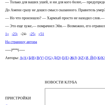
— Только для ваших ушей, и ни для кого более,— предупред
До Амени сразу не дошел смысл сказанного. Правитель умер? 
— Но что произошло? — Хармхаб просто не находил слов.— 
— Это еще хуже,— помрачнел Эйя.— Возможно, его отравили.
1«
‹23›
‹24›
‹25›
»51
На страницу автора
-----)***(-----
Авторы:
А(A)
Б(B)
В(V)
Г(G)
Д(D)
Е(E)
Ж(J)
З(Z)
И, Й(I)
К(K
НОВОСТИ КЛУБА
ПРИСТРОЙКИ