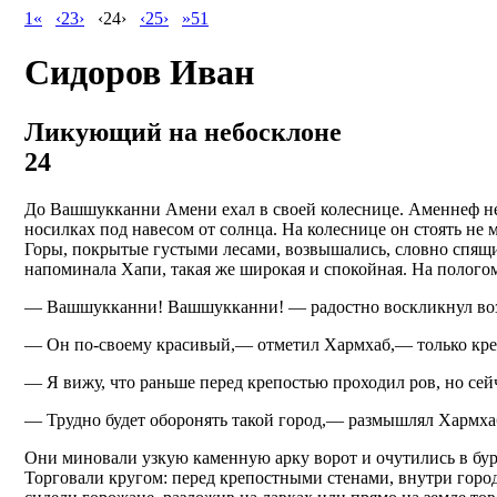
1«
‹23›
‹24›
‹25›
»51
Сидоров Иван
Ликующий на небосклоне
24
До Вашшукканни Амени ехал в своей колеснице. Аменнеф не
носилках под навесом от солнца. На колеснице он стоять не м
Горы, покрытые густыми лесами, возвышались, словно спящи
напоминала Хапи, такая же широкая и спокойная. На пологом
— Вашшукканни! Вашшукканни! — радостно воскликнул во
— Он по-своему красивый,— отметил Хармхаб,— только креп
— Я вижу, что раньше перед крепостью проходил ров, но сей
— Трудно будет оборонять такой город,— размышлял Хармхаб
Они миновали узкую каменную арку ворот и очутились в бурл
Торговали кругом: перед крепостными стенами, внутри город