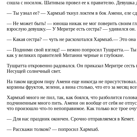
сошла с носилок. Шативаза провел ее к правителю. Девушка
— Ты узнал ее? — Хармхаб ткнул локтем в бок Амени, еле сд
— Не может быть! — юноша никак не мог поверить своим гла
взрослую девушку.— У Меритре есть сестра? — удивился он.
— Какая сестра? — чуть не расхохотался Хармхаб.— Это она 
— Подними свой взгляд! — нежно попросил Тушратта.— Ты т
как у великих правителей Митанни черные и глубокие.
Тушратта откровенно радовался. Он приказал Меритре сесть н
Несущей солнечный свет.
На таком щедром пиру Амени еще никогда не присутствовал. 
корзины фруктов, зелени, а вина столько, что его за месяц вс
Хармхаб много не пил, так, как боялся, что разболится голов
подчиненным много пить. Амени он вообще от себя не отпус
что произошло что-то непоправимое. Как только все трое очу
— Для нас праздник окончен. Срочно отправляемся в Кемет.
— Расскажи толком? — попросил Хармхаб.